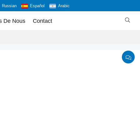
Russian
Español
Arabic

s De Nous
Contact