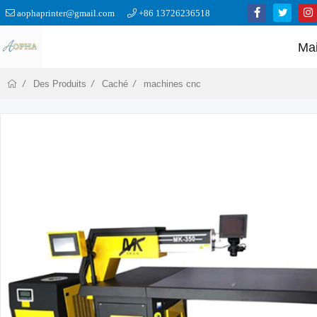
aophaprinter@gmail.com
+86 13726236518
Ma
Des Produits
Caché
machines cnc