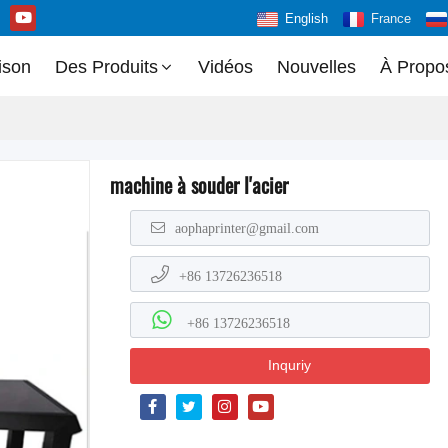
English
France
ison
Des Produits
Vidéos
Nouvelles
À Propo
machine à souder l'acier
aophaprinter@gmail.com
+86 13726236518
+86 13726236518
Inquriy