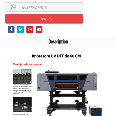
+86 13726236518
Inquriy
Description