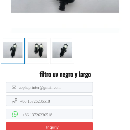
filtro uv negro y largo
aophaprinter@gmail.com
+86 13726236518
+86 13726236518
Inquriy