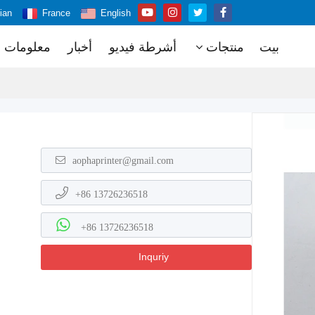
ian
France
English
بيت
منتجات
أشرطة فيديو
أخبار
معلومات ع
aophaprinter@gmail.com
+86 13726236518
+86 13726236518
Inquriy