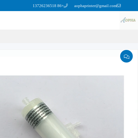
+86 13726236518
aophaprinter@gmail.com