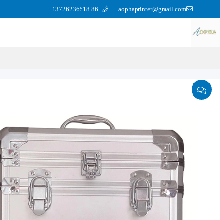
+86 13726236518
aophaprinter@gmail.com