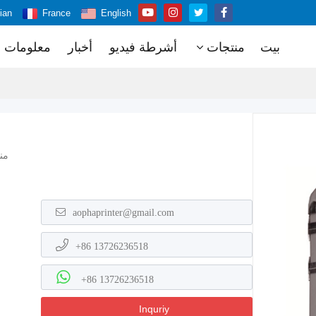
ian
France
English
بيت
منتجات
أشرطة فيديو
أخبار
معلومات ع
من
aophaprinter@gmail.com
+86 13726236518
+86 13726236518
Inquriy